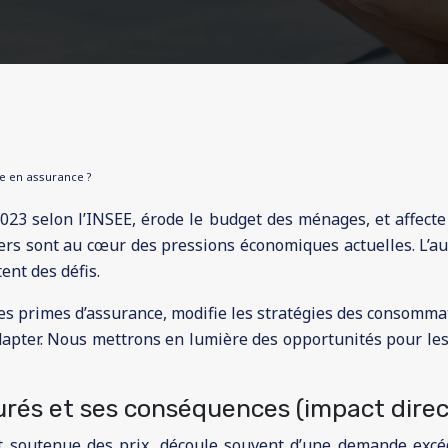
age en assurance ?
2023 selon l’INSEE, érode le budget des ménages, et affecte
tiers sont au cœur des pressions économiques actuelles. L’
ent des défis.
s primes d’assurance, modifie les stratégies des consommat
apter. Nous mettrons en lumière des opportunités pour les c
rés et ses conséquences (impact direc
t soutenue des prix, découle souvent d’une demande excé