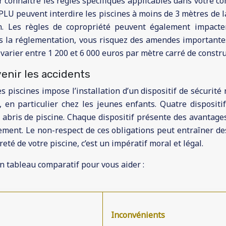
ur connaître les règles spécifiques applicables dans votre
LU peuvent interdire les piscines à moins de 3 mètres de l
. Les règles de copropriété peuvent également impacter l
pas la réglementation, vous risquez des amendes importantes 
rier entre 1 200 et 6 000 euros par mètre carré de construc
enir les accidents
des piscines impose l’installation d’un dispositif de sécurit
e, en particulier chez les jeunes enfants. Quatre dispositi
s abris de piscine. Chaque dispositif présente des avantages 
nement. Le non-respect de ces obligations peut entraîner de
ûreté de votre piscine, c’est un impératif moral et légal.
 un tableau comparatif pour vous aider :
Inconvénients