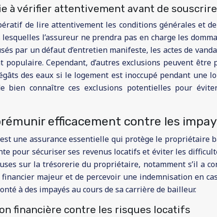
tie à vérifier attentivement avant de souscrire
ératif de lire attentivement les conditions générales et d
 lesquelles l’assureur ne prendra pas en charge les domma
usés par un défaut d’entretien manifeste, les actes de vand
populaire. Cependant, d’autres exclusions peuvent être p
égâts des eaux si le logement est inoccupé pendant une long
 de bien connaître ces exclusions potentielles pour évi
 prémunir efficacement contre les impay
 une assurance essentielle qui protège le propriétaire ba
nte pour sécuriser ses revenus locatifs et éviter les difficul
es sur la trésorerie du propriétaire, notamment s’il a cont
inancier majeur et de percevoir une indemnisation en cas d
ronté à des impayés au cours de sa carrière de bailleur.
ion financière contre les risques locatifs