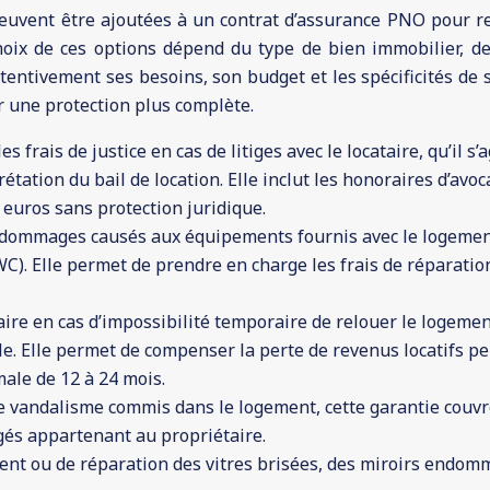
uvent être ajoutées à un contrat d’assurance PNO pour ren
hoix de ces options dépend du type de bien immobilier, de
ttentivement ses besoins, son budget et les spécificités de
r une protection plus complète.
es frais de justice en cas de litiges avec le locataire, qu’il
étation du bail de location. Elle inclut les honoraires d’avocat
 euros sans protection juridique.
 dommages causés aux équipements fournis avec le logement,
e, WC). Elle permet de prendre en charge les frais de répara
aire en cas d’impossibilité temporaire de relouer le logement
e. Elle permet de compenser la perte de revenus locatifs pe
le de 12 à 24 mois.
 de vandalisme commis dans le logement, cette garantie cou
gés appartenant au propriétaire.
ment ou de réparation des vitres brisées, des miroirs endom