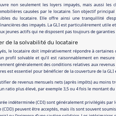
ouvre non seulement les loyers impayés, mais aussi les c
bilières causées par le locataire. Son objectif principal 
ibles du locataire. Elle offre ainsi une tranquillité d’e
inancières des impayés. La GLI est particulièrement utile 
ux jeunes actifs qui ne disposent pas toujours de garanties 
er de la solvabilité du locataire
, le locataire doit impérativement répondre à certaines con
e un profil solvable et qu’il est raisonnablement en mesure 
ennent généralement des conditions relatives aux revenus du
res est essentiel pour bénéficier de la couverture de la GLI 
tifier de revenus mensuels nets (après impôts) au moins tr
 ratio plus élevé, par exemple 3,5 ou 4 fois le montant du lo
 durée indéterminée (CDI) sont généralement privilégiés par l
 (CDD) peuvent être acceptés, mais ils sont souvent soumis 
is) ou l’exigence d’une caution solidaire. Les intérimaires