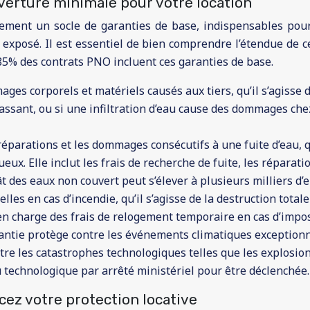
verture minimale pour votre location
ment un socle de garanties de base, indispensables pour 
exposé. Il est essentiel de bien comprendre l’étendue de c
 85% des contrats PNO incluent ces garanties de base.
ages corporels et matériels causés aux tiers, qu’il s’agisse 
assant, ou si une infiltration d’eau cause des dommages chez 
réparations et les dommages consécutifs à une fuite d’eau, q
. Elle inclut les frais de recherche de fuite, les réparatio
des eaux non couvert peut s’élever à plusieurs milliers d’e
lles en cas d’incendie, qu’il s’agisse de la destruction tot
 en charge des frais de relogement temporaire en cas d’impos
antie protège contre les événements climatiques exceptionne
re les catastrophes technologiques telles que les explosions 
 technologique par arrêté ministériel pour être déclenchée.
cez votre protection locative