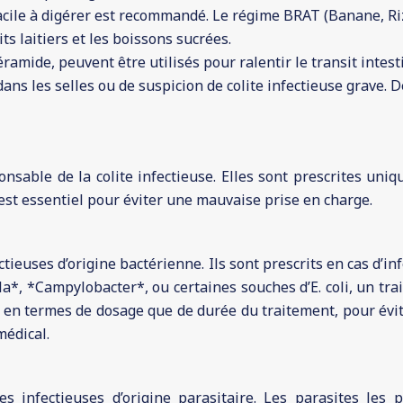
cile à digérer est recommandé. Le régime BRAT (Banane, Riz, 
ts laitiers et les boissons sucrées.
amide, peuvent être utilisés pour ralentir le transit intest
 dans les selles ou de suspicion de colite infectieuse grave
nsable de la colite infectieuse. Elles sont prescrites uni
 est essentiel pour éviter une mauvaise prise en charge.
ectieuses d’origine bactérienne. Ils sont prescrits en cas d’
la*, *Campylobacter*, ou certaines souches d’E. coli, un tra
 en termes de dosage que de durée du traitement, pour évi
médical.
ites infectieuses d’origine parasitaire. Les parasites l