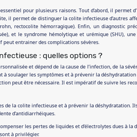
 essentiel pour plusieurs raisons. Tout d’abord, il permet d
ite, il permet de distinguer la colite infectieuse d’autres a
ohn, rectocolite hémorragique). Enfin, un diagnostic préc
lisée), et le syndrome hémolytique et urémique (SHU), une
dif peut entrainer des complications sévères.
nfectieuse : quelles options ?
ersonnalisée et dépend de la cause de l’infection, de la sévé
 à soulager les symptômes et à prévenir la déshydratation 
ction peut être nécessaire. Il est impératif de suivre les r
de la colite infectieuse et à prévenir la déshydratation. I
dente d’antidiarrhéiques.
compenser les pertes de liquides et d’électrolytes dues à la
ont à privilégier.